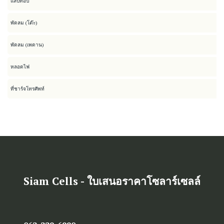
แล็ปท็อป
2
พัดลม (โต๊ะ)
2
พัดลม (เพดาน)
5
หลอดไฟ
4
ที่ชาร์จโทรศัพท์
2
Siam Cells - ใบเสนอราคาโซลาร์เซลล์