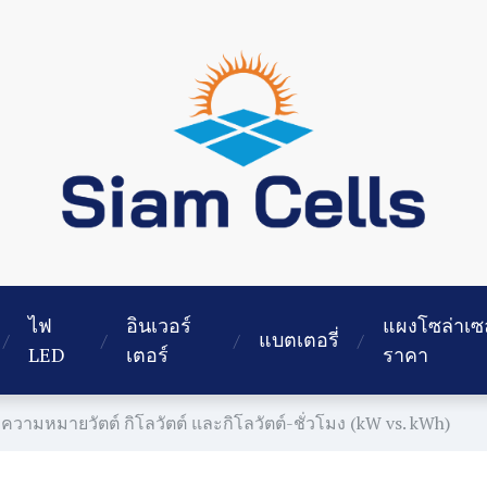
ไฟ
อินเวอร์
แผงโซล่าเซ
แบตเตอรี่
LED
เตอร์
ราคา
ความหมายวัตต์​ กิโลวัตต์ และกิโลวัตต์-ชั่วโมง (kW vs. kWh)