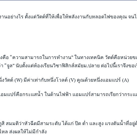
อย่างไร ตั้งแต่วัตต์ที่ให้เพื่อให้พลังงานกับหลอดไฟของคุณ จนไ
คือ “ความสามารถในการทำงาน” ในทางเทคนิค วัตต์คือหน่วยของพลัง
“จูล” นับตั้งแต่ห้องเรียนวิชาฟิสิกส์สมัยม.ปลาย ต่อไปนี้เราจึงขอเร
วัตต์ (W) มีค่าเท่ากับหนึ่งโวลต์ (V) คูณด้วยหนึ่งแอมแปร์ (A)
ะแอมแปร์คือกระแสน้ำ ในด้านไฟฟ้า แอมแปร์สามารถเรียกว่ากระแส
u must be 20+ to acc
 สมมติว่าหัวฉีดมีสามระดับ ได้แก่ ปิด ต่ำ และสูง แรงดันน้ำที่อยู่
the website.
ไหล ส่งผลให้ไม่มีกำลัง