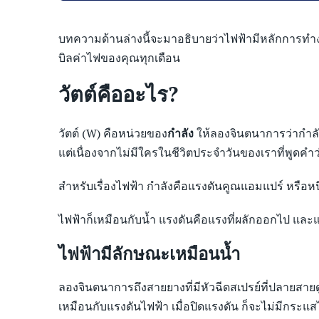
บทความด้านล่างนี้จะมาอธิบายว่าไฟฟ้ามีหลักการทำงาน
บิลค่าไฟของคุณทุกเดือน
วัตต์คืออะไร?
วัตต์ (W) คือหน่วยของ
กำลัง
ให้ลองจินตนาการว่ากำลัง
แต่เนื่องจากไม่มีใครในชีวิตประจำวันของเราที่พูดคำว่า 
สำหรับเรื่องไฟฟ้า กำลังคือแรงดันคูณแอมแปร์ หรือหนึ่ง
ไฟฟ้าก็เหมือนกับน้ำ แรงดันคือแรงที่ผลักออกไป แล
ไฟฟ้ามีลักษณะเหมือนน้ำ
Yo
ลองจินตนาการถึงสายยางที่มีหัวฉีดสเปรย์ที่ปลายสายดูสิ
เหมือนกับแรงดันไฟฟ้า เมื่อปิดแรงดัน ก็จะไม่มีกระแส